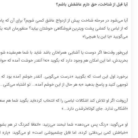
آیا قبل از شناخت، حق دارم عاشقش باشم؟
آیا می‌شود در مرحله شناخت پیش از ازدواج عاشق کسی شویم؟ برای آن که پاسخ
که از لباس یا کفشی پشت ویترین فروشگاهی خوشتان بیاید؟ منظورمان البته 
می‌گویید «یا این یا هیچی!»
این‌طور وقت‌ها اگر دوست یا آشنایی همراه‌تان باشد شاید با شما هم‌عقیده شو
بخریدش، اما این امکان هم وجود دارد که بگوید «نه! آنقدر خوشت آمده که حو
برخورد اول این است که بگویید «درست می‌گویی. آنقدر خوشم آمده بود که به 
توجهی کنید و پاسخ بدهید «به هر حال از این خوشم آمده... تو اشتباه می‌کنی.
آن‌وقت اگر او تلاش کند اشکالات لباسی را که انتخاب کرده‌اید بگوید شما هم سعی
«اشکالی ندارد. جای کوتاه‌تر‌شدن دارد...»
او می‌گوید: «رنگ پس می‌دهد» شما لبخند می‌زنید: «اتفاقا کمرنگ تر هم بش
«خیاطش کمی بی‌دقتی کرده، اما قابل چشمپوشی است» او می‌گوید: «پاره 