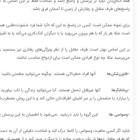
همه اتکای‌تان نباید بر پرسش و پاسخ باشد و شناخت فقط بر این اساس به 
پاسخ‌های طرف مقابل و رفتارش از زمین تا آسمان فرق باشد.
برای نمونه ممکن است کسی در پاسخ به این که «آیا شما فرد خشونت‌طلبی هست
است مثلا هر بار که با هم بیرون می‌روید یا با دیگران کتک‌کاری می‌کند یا به ا
بر این اساس بهتر است طرف مقابل را از نظر ویژگی‌های رفتاری نیز بسنجید و
می‌پرسید مثلا چه نوع افرادی ممکن است برای ازدواج مناسب نباشند:
-
آنها افراد خطرناکی هستند. چگونه می‌توانید مطمئن باشید 
قانون‌شکن‌ها:
-
آنها غیرقابل تحمل هستند. آیا می‌توانید زندگی را تاب بیاو
پرخاشگرها:
را بیازارد یا خشمش را بر سر اشیای اطراف‌تان خالی کند و با این روش مضطرب‌ت
-
این گروه را باید دریابید. نمی‌شود با اطمینان به این پرس
وسواسی ها:
شاید اگر کسی ماهیت وسواس را کاملا درک کند و شناخت دقیقی از آن به دست ب