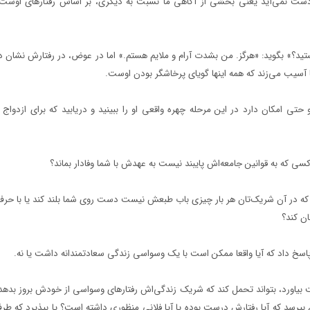
دست نمی‌آید یعنی بخشی از آگاهی ما نسبت به دیگری، بر اساس رفتارهای اوست 
ید؟» بگوید: «هرگز. من بشدت آرام و ملایم هستم.» اما در عوض، در رفتارش نشان د
شیا آسیب می‌زند که همه اینها گویای پرخاشگر بودن اوست.
 حتی امکان دارد در این مرحله چهره واقعی او را ببینید و دریابید که برای ازدوا
کسی که به قوانین جامعه‌اش پایبند نیست به عهدش با شما وفادار بماند؟
رید که در آن شریک‌تان هر بار چیزی باب طبعش نیست دست روی شما بلند کند یا با حرف
ان کند؟
ش پاسخ داد که آیا واقعا ممکن است با یک وسواسی زندگی سعادتمندانه داشت یا نه.
یاورد، بتواند تحمل کند که شریک زندگی‌اش رفتارهای وسواسی از خودش بروز بدهد، 