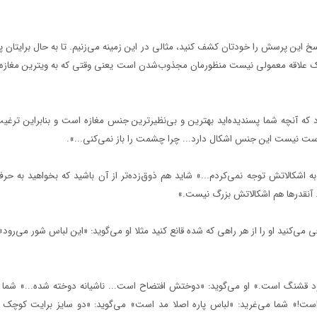
 این پرسش را خودتان کشف کنید، مثالی در این زمینه می‌زنیم. تا به حال برایتان
یک علاقه معمولی نیست منظورمان مجذوب‌شدن است یعنی وقتی که به ویترین مغازه‌
د که آنچه شما پسندیده‌اید بهترین و بی‌نظیرترین جنس مغازه است و بنابراین ترغیب
است نیست این جنس اشکال دارد... چرا چشمت را باز نمی‌کنی...».
اشکالاتش توجه نمی‌کردم...» شاید هم ذوق‌زده‌تر از آن باشید که بخواهید به حرف
.. آنقدرها هم اشکالاتش بزرگ نیست.»
 می‌کنید او را از هر راهی که شده قانع کنید مثلا او می‌گوید: «این لباس شور می‌رود»
ود قشنگ است.» او می‌گوید: «دوختش افتضاح است... ناشیانه دوخته شده...» شما 
است!» شما می‌غرید: «لباس پاره اصلا مد است» می‌گوید: «دو سایز برایت کوچک