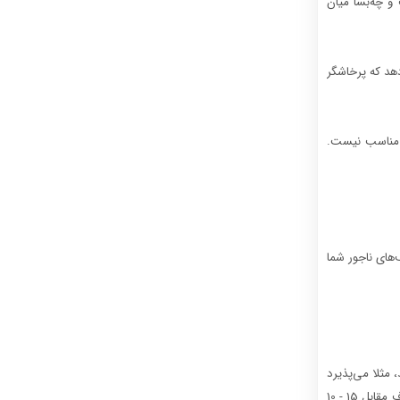
و چه‌بسا میان
هد که پرخاشگر
ج مناسب نیست.
‌های ناجور شما
مثلا می‌پذیرد
که طرف مقابل ده‌ها بار یک برخورد ساده را با دیگری مرور کند و از همسرش هم بپرسد که آیا رفتارش درست بوده یا آیا فلانی منظوری داشته است؟ یا بپذیرد که طرف مقابل 15 - 10