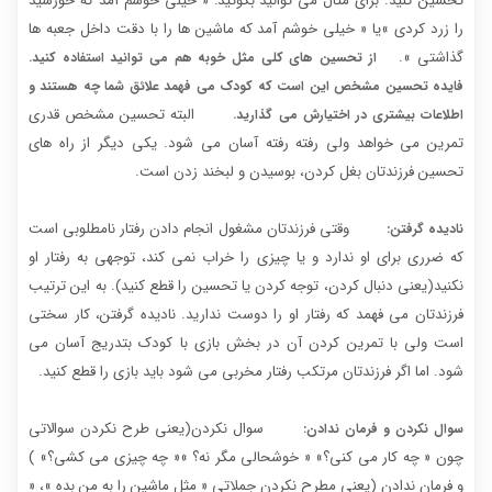
تحسین کنید. برای مثال می توانید بگوئید: « خیلی خوشم آمد که خورشید
را زرد کردی »یا « خیلی خوشم آمد که ماشین ها را با دقت داخل جعبه ها
گذاشتی ».
از تحسین های کلی مثل خوبه هم می توانید استفاده کنید.
فایده تحسین مشخص این است که کودک می فهمد علائق شما چه هستند و
البته تحسین مشخص قدری
اطلاعات بیشتری در اختیارش می گذارید.
تمرین می خواهد ولی رفته رفته آسان می شود. یکی دیگر از راه های
تحسین فرزندتان بغل کردن، بوسیدن و لبخند زدن است.
وقتی فرزندتان مشغول انجام دادن رفتار نامطلوبی است
نادیده گرفتن:
که ضرری برای او ندارد و یا چیزی را خراب نمی کند، توجهی به رفتار او
نکنید(یعنی دنبال کردن، توجه کردن یا تحسین را قطع کنید). به این ترتیب
فرزندتان می فهمد که رفتار او را دوست ندارید. نادیده گرفتن، کار سختی
است ولی با تمرین کردن آن در بخش بازی با کودک بتدریج آسان می
شود. اما اگر فرزندتان مرتکب رفتار مخربی می شود باید بازی را قطع کنید.
سوال نکردن(یعنی طرح نکردن سوالاتی
سوال نکردن و فرمان ندادن:
چون « چه کار می کنی؟» « خوشحالی مگر نه؟ »« چه چیزی می کشی؟» )
و فرمان ندادن (یعنی مطرح نکردن جملاتی « مثل ماشین را به من بده »، «