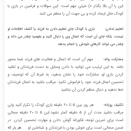
این را آن بالا بگذار ») خیلی مهم است. این سوالات و فرامین در بازی با
کودک خلل ایجاد کرده و بی جهت آن را منظم می کنند.
تعلیم ندادن:
بازی با کودک جای تعلیم دادن به فرزند یا کشف اطلاعات او
نیست. بلکه جای آن است که اعمال وی را دنبال کنید و بفهمید چقدر می داند و
چقدر می تواند کارهای خودش را انجام بدهد.
مهم آن است که اعمال و فعالیت های فرزند شما محور
مشارکت والد:
باشد. به این ترتیب می توانید با دادن وسایل به دست فرزندتان و تقلید
کردن بازی او، مشارکت خود را نشان بدهید، به شرط آن که توصیف و
تحسین اعمال فرزند خود را فراموش نکنید. مراقب باشید به اعمال فرزندتان
خط ندهید و دنبال منظم کردن آن نباشید.
هر روز بین 5 تا 20 دقیقه بازی کودک را تکرار کنید ولی
تکلیف روزانه:
مراقب باشید مدت آن از 5 دقیقه کمتر نشود.این 5 تا 20 دقیقه مجالی
است برای تمرین توجه، فکورانه گوش دادن و مهارت تحسین کردن. در
ضمن مجالی است برای خوش بودن با فرزندتان و شناختن او.
هر بار که